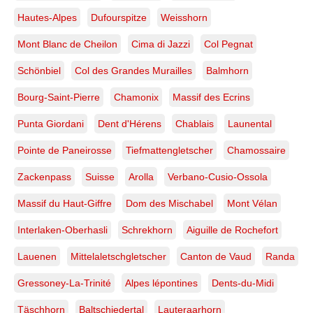
Hautes-Alpes
Dufourspitze
Weisshorn
Mont Blanc de Cheilon
Cima di Jazzi
Col Pegnat
Schönbiel
Col des Grandes Murailles
Balmhorn
Bourg-Saint-Pierre
Chamonix
Massif des Ecrins
Punta Giordani
Dent d'Hérens
Chablais
Launental
Pointe de Paneirosse
Tiefmattengletscher
Chamossaire
Zackenpass
Suisse
Arolla
Verbano-Cusio-Ossola
Massif du Haut-Giffre
Dom des Mischabel
Mont Vélan
Interlaken-Oberhasli
Schrekhorn
Aiguille de Rochefort
Lauenen
Mittelaletschgletscher
Canton de Vaud
Randa
Gressoney-La-Trinité
Alpes lépontines
Dents-du-Midi
Täschhorn
Baltschiedertal
Lauteraarhorn