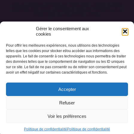
Mes plus belles photos de montagne : Alpes, Suisse,
portraits des 4000, lumières d’altitude, l’homme et la
montagne, faune et flore alpine.
Gérer le consentement aux
cookies
Pour offrir les meilleures expériences, nous utilisons des technologies
Accueil
Conception des œuvres
telles que les cookies pour stocker et/ou accéder aux informations des
appareils. Le fait de consentir à ces technologies nous permettra de traiter
Les collections
Photos des Alpes
A propos
des données telles que le comportement de navigation ou les ID uniques
sur ce site. Le fait de ne pas consentir ou de retirer son consentement peut
Livre d’or
Contact
avoir un effet négatif sur certaines caractéristiques et fonctions.
Accepter
Refuser
© 2023 cecile-chabloz.ch Tous droits réservés |
Politique de
Voir les préférences
confidentialité
|
Conditions générales
Développement : diamsmedia.ch
Politique de confidentialité
Politique de confidentialité