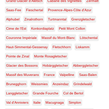
Grand Glacier d'Aletsch
Cabane des Vignettes
Zermatt
Saas-Fee
Fieschertal
Provence-Alpes-Côte d'Azur
Alphubel
Zinalrothorn
Turtmanntal
Grenzgletscher
Cime de l'Est
Konkordiaplatz
Petit Mont Collon
Couronne Impériale
Massif du Mont-Blanc
Lötschental
Haut-Simmental-Gessenay
Fletschhorn
Liskamm
Pointe de Zinal
Monte Rosagletscher
Glacier des Bossons
Hobärggletscher
Abberggletscher
Massif des Muverans
France
Valpelline
Saas-Balen
Brunegghorn
Weissmies
Anzeindaz
Grindelwald
Langgletscher
Grande Fourche
Col de Bertol
Val d'Anniviers
Italie
Macugnaga
Simplon