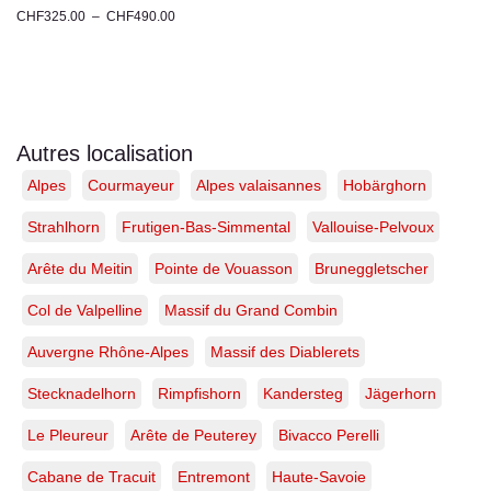
CHF
325.00
–
CHF
490.00
Photographie
du
Zinalrothorn
–
Valais,
Suisse
Autres localisation
|
Alpes
Courmayeur
Alpes valaisannes
Hobärghorn
Tirage
d’art
exclusif
Strahlhorn
Frutigen-Bas-Simmental
Vallouise-Pelvoux
Arête du Meitin
Pointe de Vouasson
Bruneggletscher
Col de Valpelline
Massif du Grand Combin
Auvergne Rhône-Alpes
Massif des Diablerets
Stecknadelhorn
Rimpfishorn
Kandersteg
Jägerhorn
Le Pleureur
Arête de Peuterey
Bivacco Perelli
Cabane de Tracuit
Entremont
Haute-Savoie