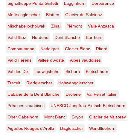
Signalkuppe-Punta Gnifetti
Lagginhorn
Derborence
Mellischgletscher
Blatten
Glacier de Saleinaz
Mischabeljochbiwak
Zinal
Piémont
Valle Anzasca
Val d'Illiez
Nordend
Dent Blanche
Barrhorn
Combautanna
Nadelgrat
Glacier Blanc
Ritord
Val d'Hérens
Vallée d'Aoste
Alpes vaudoises
Val des Dix
Ludwigshöhe
Bishorn
Bietschhorn
Tracuit
Riedgletscher
Hohwänggletscher
Cabane de la Dent Blanche
Evolène
Val Ferret italien
Préalpes vaudoises
UNESCO Jungfrau-Aletsch-Bietschhorn
Ober Gabelhorn
Mont Blanc
Gryon
Glacier de Valsorey
Aiguilles Rouges d'Arolla
Bisgletscher
Wandfluehorn