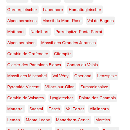
Gornergletscher
Lauenhore
Homattugletscher
Alpes bernoises
Massif du Mont-Rose
Val de Bagnes
Mattmark
Nadelhorn
Parrotspitze-Punta Parrot
Alpes pennines
Massif des Grandes Jorasses
Combin de Grafeneire
Giferspitz
Glacier des Pantalons Blancs
Canton du Valais
Massif des Mischabel
Val Vény
Oberland
Lenzspitze
Pyramide Vincent
Villars-sur-Ollon
Zumsteinspitze
Combin de Valsorey
Lysgletecher
Pointe des Chamois
Mattertal
Saastal
Täsch
Val Ferret
Allalinhorn
Léman
Monte Leone
Matterhorn-Cervin
Morcles