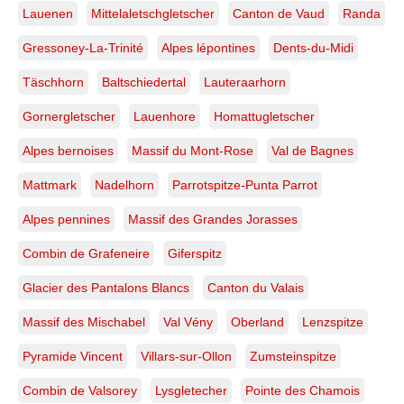
Lauenen
Mittelaletschgletscher
Canton de Vaud
Randa
Gressoney-La-Trinité
Alpes lépontines
Dents-du-Midi
Täschhorn
Baltschiedertal
Lauteraarhorn
Gornergletscher
Lauenhore
Homattugletscher
Alpes bernoises
Massif du Mont-Rose
Val de Bagnes
Mattmark
Nadelhorn
Parrotspitze-Punta Parrot
Alpes pennines
Massif des Grandes Jorasses
Combin de Grafeneire
Giferspitz
Glacier des Pantalons Blancs
Canton du Valais
Massif des Mischabel
Val Vény
Oberland
Lenzspitze
Pyramide Vincent
Villars-sur-Ollon
Zumsteinspitze
Combin de Valsorey
Lysgletecher
Pointe des Chamois