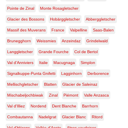
Pointe de Zinal
Monte Rosagletscher
Glacier des Bossons
Hobärggletscher
Abberggletscher
Massif des Muverans
France
Valpelline
Saas-Balen
Brunegghorn
Weissmies
Anzeindaz
Grindelwald
Langgletscher
Grande Fourche
Col de Bertol
Val d'Anniviers
Italie
Macugnaga
Simplon
Signalkuppe-Punta Gnifetti
Lagginhorn
Derborence
Mellischgletscher
Blatten
Glacier de Saleinaz
Mischabeljochbiwak
Zinal
Piémont
Valle Anzasca
Val d'Illiez
Nordend
Dent Blanche
Barrhorn
Combautanna
Nadelgrat
Glacier Blanc
Ritord
Val d'Hérens
Vallée d'Aoste
Alpes vaudoises