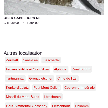
OBER GABELHORN NE
CHF
330.00
–
CHF
385.00
Photographie
de
l’Ober
Gabelhorn
–
Tirage
Autres localisation
d’art
Zermatt
Saas-Fee
Fieschertal
limité
en
Suisse
Provence-Alpes-Côte d'Azur
Alphubel
Zinalrothorn
Turtmanntal
Grenzgletscher
Cime de l'Est
Konkordiaplatz
Petit Mont Collon
Couronne Impériale
Massif du Mont-Blanc
Lötschental
Haut-Simmental-Gessenay
Fletschhorn
Liskamm