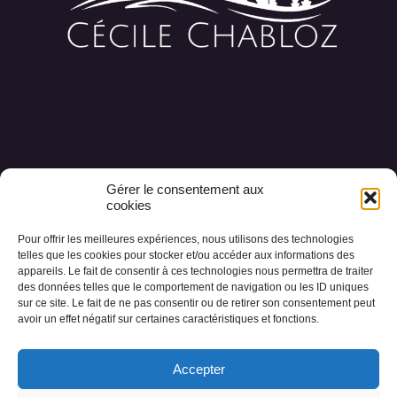
Un hommage à la montagne pour tout ce
qu’elle m’a donné
Mes plus belles photos de montagne : Alpes, Suisse,
portraits des 4000, lumières d’altitude, l’homme et la
montagne, faune et flore alpine.
Gérer le consentement aux
cookies
Pour offrir les meilleures expériences, nous utilisons des technologies
Accueil
Conception des œuvres
telles que les cookies pour stocker et/ou accéder aux informations des
appareils. Le fait de consentir à ces technologies nous permettra de traiter
Les collections
Photos des Alpes
A propos
des données telles que le comportement de navigation ou les ID uniques
sur ce site. Le fait de ne pas consentir ou de retirer son consentement peut
Livre d’or
Contact
avoir un effet négatif sur certaines caractéristiques et fonctions.
Accepter