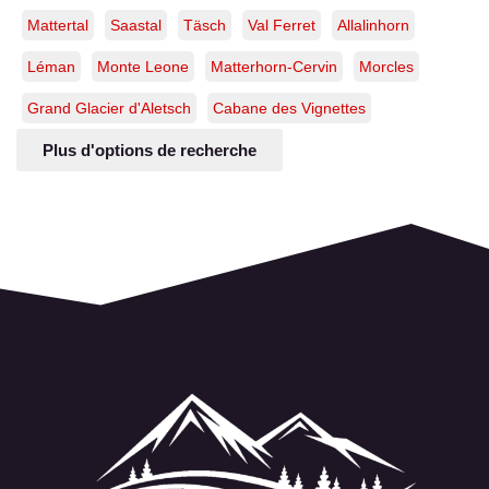
Mattertal
Saastal
Täsch
Val Ferret
Allalinhorn
Léman
Monte Leone
Matterhorn-Cervin
Morcles
Grand Glacier d'Aletsch
Cabane des Vignettes
Plus d'options de recherche