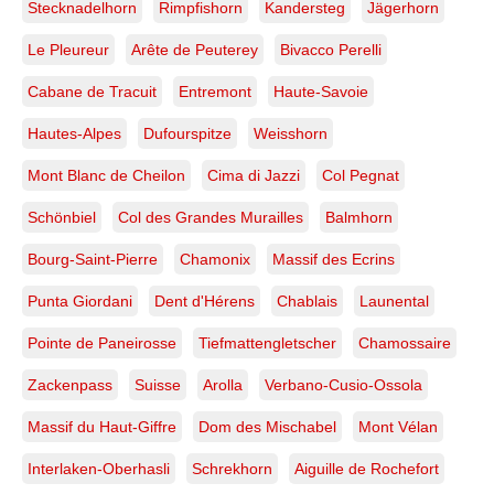
Stecknadelhorn
Rimpfishorn
Kandersteg
Jägerhorn
Le Pleureur
Arête de Peuterey
Bivacco Perelli
Cabane de Tracuit
Entremont
Haute-Savoie
Hautes-Alpes
Dufourspitze
Weisshorn
Mont Blanc de Cheilon
Cima di Jazzi
Col Pegnat
Schönbiel
Col des Grandes Murailles
Balmhorn
Bourg-Saint-Pierre
Chamonix
Massif des Ecrins
Punta Giordani
Dent d'Hérens
Chablais
Launental
Pointe de Paneirosse
Tiefmattengletscher
Chamossaire
Zackenpass
Suisse
Arolla
Verbano-Cusio-Ossola
Massif du Haut-Giffre
Dom des Mischabel
Mont Vélan
Interlaken-Oberhasli
Schrekhorn
Aiguille de Rochefort