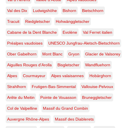
Val des Dix
Ludwigshöhe
Bishorn
Bietschhorn
Tracuit
Riedgletscher
Hohwänggletscher
Cabane de la Dent Blanche
Evolène
Val Ferret italien
Préalpes vaudoises
UNESCO Jungfrau-Aletsch-Bietschhorn
Ober Gabelhorn
Mont Blanc
Gryon
Glacier de Valsorey
Aiguilles Rouges d'Arolla
Bisgletscher
Wandfluehorn
Alpes
Courmayeur
Alpes valaisannes
Hobärghorn
Strahlhorn
Frutigen-Bas-Simmental
Vallouise-Pelvoux
Arête du Meitin
Pointe de Vouasson
Bruneggletscher
Col de Valpelline
Massif du Grand Combin
Auvergne Rhône-Alpes
Massif des Diablerets