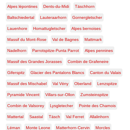
|
Tirage
Alpes lépontines
Dents-du-Midi
Täschhorn
d’art
exclusif
Baltschiedertal
Lauteraarhorn
Gornergletscher
Lauenhore
Homattugletscher
Alpes bernoises
Massif du Mont-Rose
Val de Bagnes
Mattmark
Nadelhorn
Parrotspitze-Punta Parrot
Alpes pennines
Massif des Grandes Jorasses
Combin de Grafeneire
Giferspitz
Glacier des Pantalons Blancs
Canton du Valais
Massif des Mischabel
Val Vény
Oberland
Lenzspitze
Pyramide Vincent
Villars-sur-Ollon
Zumsteinspitze
Combin de Valsorey
Lysgletecher
Pointe des Chamois
Mattertal
Saastal
Täsch
Val Ferret
Allalinhorn
Léman
Monte Leone
Matterhorn-Cervin
Morcles