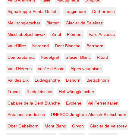
Signalkuppe-Punta Gnifetti
Lagginhorn
Derborence
Mellischgletscher
Blatten
Glacier de Saleinaz
Mischabeljochbiwak
Zinal
Piémont
Valle Anzasca
Val d'Illiez
Nordend
Dent Blanche
Barrhorn
Combautanna
Nadelgrat
Glacier Blanc
Ritord
Val d'Hérens
Vallée d'Aoste
Alpes vaudoises
Val des Dix
Ludwigshöhe
Bishorn
Bietschhorn
Tracuit
Riedgletscher
Hohwänggletscher
Cabane de la Dent Blanche
Evolène
Val Ferret italien
Préalpes vaudoises
UNESCO Jungfrau-Aletsch-Bietschhorn
Ober Gabelhorn
Mont Blanc
Gryon
Glacier de Valsorey