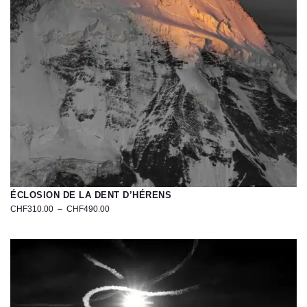
|
Tirage
d’art
exclusif
ÉCLOSION DE LA DENT D’HÉRENS
CHF
310.00
–
CHF
490.00
Photo
de
la
Dent
d’Hérens
–
Valais,