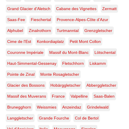
Grand Glacier d'Aletsch
Cabane des Vignettes
Zermatt
Saas-Fee
Fieschertal
Provence-Alpes-Côte d'Azur
Alphubel
Zinalrothorn
Turtmanntal
Grenzgletscher
Cime de l'Est
Konkordiaplatz
Petit Mont Collon
Couronne Impériale
Massif du Mont-Blanc
Lötschental
Haut-Simmental-Gessenay
Fletschhorn
Liskamm
Pointe de Zinal
Monte Rosagletscher
Glacier des Bossons
Hobärggletscher
Abberggletscher
Massif des Muverans
France
Valpelline
Saas-Balen
Brunegghorn
Weissmies
Anzeindaz
Grindelwald
Langgletscher
Grande Fourche
Col de Bertol
Val d'Anniviers
Italie
Macugnaga
Simplon