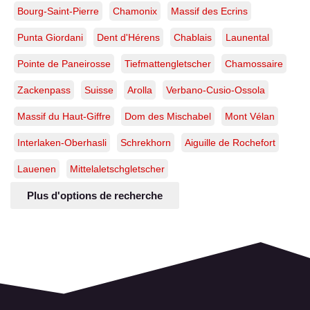
Bourg-Saint-Pierre
Chamonix
Massif des Ecrins
Punta Giordani
Dent d'Hérens
Chablais
Launental
Pointe de Paneirosse
Tiefmattengletscher
Chamossaire
Zackenpass
Suisse
Arolla
Verbano-Cusio-Ossola
Massif du Haut-Giffre
Dom des Mischabel
Mont Vélan
Interlaken-Oberhasli
Schrekhorn
Aiguille de Rochefort
Lauenen
Mittelaletschgletscher
Plus d'options de recherche