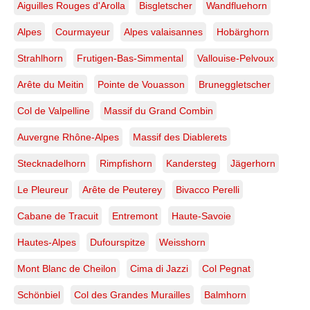
Aiguilles Rouges d'Arolla
Bisgletscher
Wandfluehorn
Alpes
Courmayeur
Alpes valaisannes
Hobärghorn
Strahlhorn
Frutigen-Bas-Simmental
Vallouise-Pelvoux
Arête du Meitin
Pointe de Vouasson
Bruneggletscher
Col de Valpelline
Massif du Grand Combin
Auvergne Rhône-Alpes
Massif des Diablerets
Stecknadelhorn
Rimpfishorn
Kandersteg
Jägerhorn
Le Pleureur
Arête de Peuterey
Bivacco Perelli
Cabane de Tracuit
Entremont
Haute-Savoie
Hautes-Alpes
Dufourspitze
Weisshorn
Mont Blanc de Cheilon
Cima di Jazzi
Col Pegnat
Schönbiel
Col des Grandes Murailles
Balmhorn