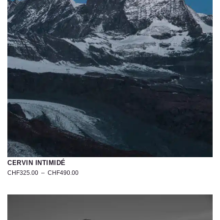
CERVIN INTIMIDÉ
CHF
325.00
–
CHF
490.00
Photo
du
Cervin
–