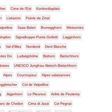
cher
Cime de l'Est
Konkordiaplatz
n
Liskamm
Pointe de Zinal
alpelline
Saas-Balen
Brunegghorn
Weissmies
implon
Signalkuppe-Punta Gnifetti
Lagginhorn
a
Val d'Illiez
Nordend
Dent Blanche
 des Dix
Ludwigshöhe
Bishorn
Bietschhorn
doises
UNESCO Jungfrau-Aletsch-Bietschhorn
Alpes
Courmayeur
Alpes valaisannes
ggletscher
Col de Valpelline
g
Jägerhorn
Le Pleureur
Arête de Peuterey
anc de Cheilon
Cima di Jazzi
Col Pegnat