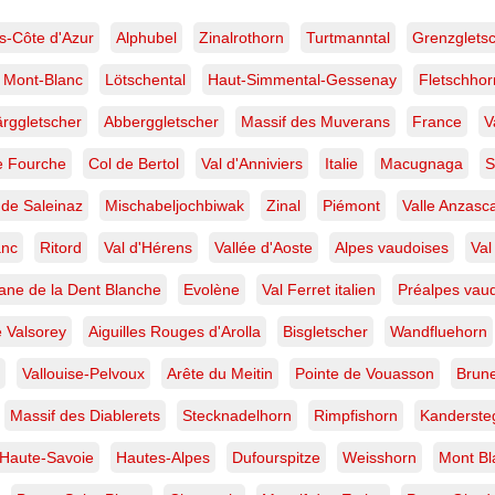
s-Côte d'Azur
Alphubel
Zinalrothorn
Turtmanntal
Grenzglets
 Mont-Blanc
Lötschental
Haut-Simmental-Gessenay
Fletschhor
rggletscher
Abberggletscher
Massif des Muverans
France
V
 Fourche
Col de Bertol
Val d'Anniviers
Italie
Macugnaga
S
 de Saleinaz
Mischabeljochbiwak
Zinal
Piémont
Valle Anzasc
anc
Ritord
Val d'Hérens
Vallée d'Aoste
Alpes vaudoises
Val
ne de la Dent Blanche
Evolène
Val Ferret italien
Préalpes vau
e Valsorey
Aiguilles Rouges d'Arolla
Bisgletscher
Wandfluehorn
Vallouise-Pelvoux
Arête du Meitin
Pointe de Vouasson
Brune
Massif des Diablerets
Stecknadelhorn
Rimpfishorn
Kanderste
Haute-Savoie
Hautes-Alpes
Dufourspitze
Weisshorn
Mont Bl