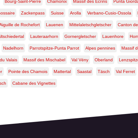
Bourg-Saint-Pierre
Chamonix
Massif des Ecrins
Punta Giord
ossaire
Zackenpass
Suisse
Arolla
Verbano-Cusio-Ossola
Aiguille de Rochefort
Lauenen
Mittelaletschgletscher
Canton de
ltschiedertal
Lauteraarhorn
Gornergletscher
Lauenhore
Hom
Nadelhorn
Parrotspitze-Punta Parrot
Alpes pennines
Massif 
du Valais
Massif des Mischabel
Val Vény
Oberland
Lenzspitz
er
Pointe des Chamois
Mattertal
Saastal
Täsch
Val Ferret
tsch
Cabane des Vignettes