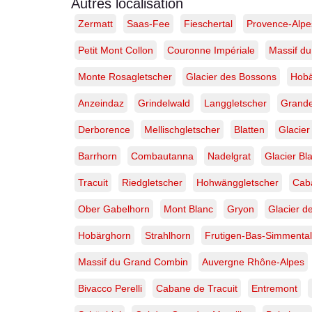
Turnesattel
Autres localisation
–
Zermatt
Saas-Fee
Fieschertal
Provence-Alpe
Launental,
Suisse
Petit Mont Collon
Couronne Impériale
Massif du
|
Tirage
d’art
Monte Rosagletscher
Glacier des Bossons
Hobä
limité
Anzeindaz
Grindelwald
Langgletscher
Grande
Derborence
Mellischgletscher
Blatten
Glacier
Barrhorn
Combautanna
Nadelgrat
Glacier Bl
Tracuit
Riedgletscher
Hohwänggletscher
Caba
Ober Gabelhorn
Mont Blanc
Gryon
Glacier d
Hobärghorn
Strahlhorn
Frutigen-Bas-Simmental
Massif du Grand Combin
Auvergne Rhône-Alpes
Bivacco Perelli
Cabane de Tracuit
Entremont