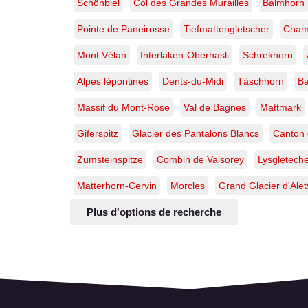
Schönbiel
Col des Grandes Murailles
Balmhorn
Pointe de Paneirosse
Tiefmattengletscher
Cham
Mont Vélan
Interlaken-Oberhasli
Schrekhorn
Alpes lépontines
Dents-du-Midi
Täschhorn
Ba
Massif du Mont-Rose
Val de Bagnes
Mattmark
Giferspitz
Glacier des Pantalons Blancs
Canton 
Zumsteinspitze
Combin de Valsorey
Lysgletech
Matterhorn-Cervin
Morcles
Grand Glacier d'Ale
Plus d'options de recherche