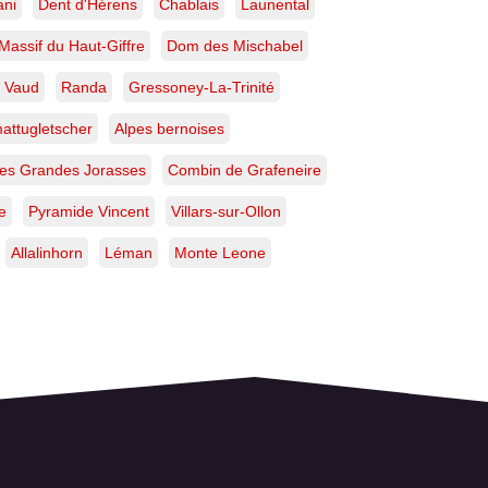
ani
Dent d'Hérens
Chablais
Launental
Massif du Haut-Giffre
Dom des Mischabel
 Vaud
Randa
Gressoney-La-Trinité
attugletscher
Alpes bernoises
des Grandes Jorasses
Combin de Grafeneire
e
Pyramide Vincent
Villars-sur-Ollon
Allalinhorn
Léman
Monte Leone