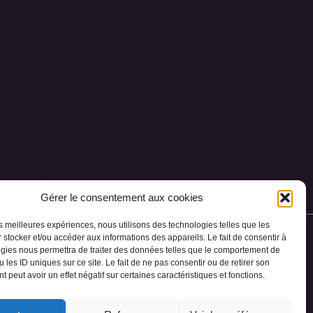
 flore alpine.
Gérer le consentement aux cookies
les meilleures expériences, nous utilisons des technologies telles que les
 stocker et/ou accéder aux informations des appareils. Le fait de consentir à
gies nous permettra de traiter des données telles que le comportement de
or
Contact
 les ID uniques sur ce site. Le fait de ne pas consentir ou de retirer son
 peut avoir un effet négatif sur certaines caractéristiques et fonctions.