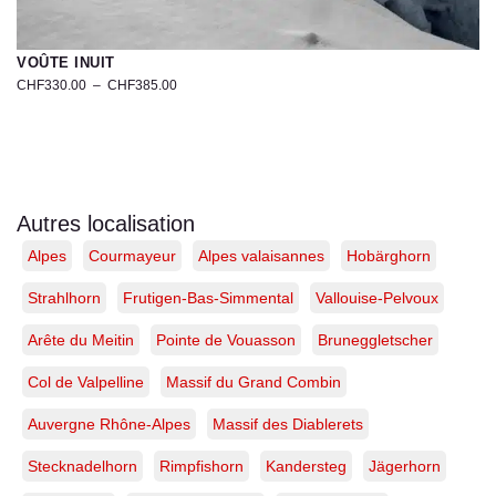
VOÛTE INUIT
CHF
330.00
–
CHF
385.00
Photographie
du
tunnel
de
glace
au
Autres localisation
Mont
Alpes
Courmayeur
Alpes valaisannes
Hobärghorn
Blanc
–
Chamonix
Strahlhorn
Frutigen-Bas-Simmental
Vallouise-Pelvoux
|
Tirage
Arête du Meitin
Pointe de Vouasson
Bruneggletscher
d’art
limité
Col de Valpelline
Massif du Grand Combin
Auvergne Rhône-Alpes
Massif des Diablerets
Stecknadelhorn
Rimpfishorn
Kandersteg
Jägerhorn