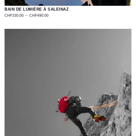
BAIN DE LUMIÈRE À SALEINAZ
CHF
330.00
–
CHF
490.00
Photographie
du
glacier
de
Saleinaz
–
Val
Ferret,
Suisse
|
Tirage
d’art
limité