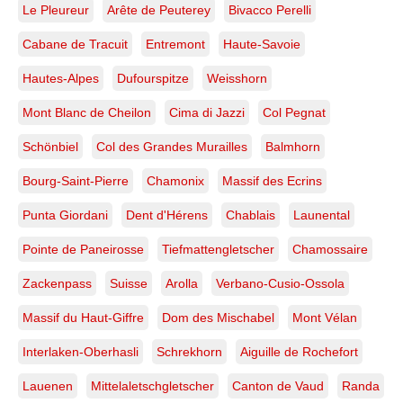
Le Pleureur
Arête de Peuterey
Bivacco Perelli
Cabane de Tracuit
Entremont
Haute-Savoie
Hautes-Alpes
Dufourspitze
Weisshorn
Mont Blanc de Cheilon
Cima di Jazzi
Col Pegnat
Schönbiel
Col des Grandes Murailles
Balmhorn
Bourg-Saint-Pierre
Chamonix
Massif des Ecrins
Punta Giordani
Dent d'Hérens
Chablais
Launental
Pointe de Paneirosse
Tiefmattengletscher
Chamossaire
Zackenpass
Suisse
Arolla
Verbano-Cusio-Ossola
Massif du Haut-Giffre
Dom des Mischabel
Mont Vélan
Interlaken-Oberhasli
Schrekhorn
Aiguille de Rochefort
Lauenen
Mittelaletschgletscher
Canton de Vaud
Randa