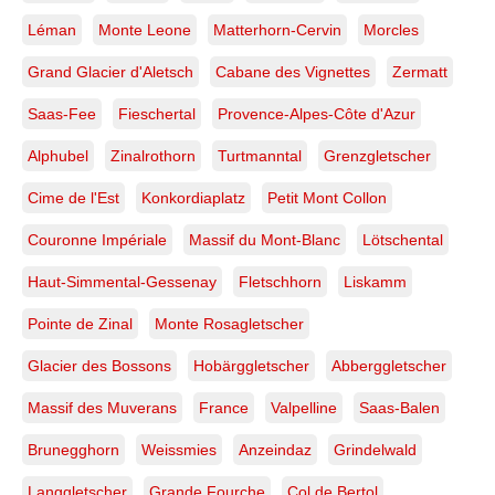
Léman
Monte Leone
Matterhorn-Cervin
Morcles
Grand Glacier d'Aletsch
Cabane des Vignettes
Zermatt
Saas-Fee
Fieschertal
Provence-Alpes-Côte d'Azur
Alphubel
Zinalrothorn
Turtmanntal
Grenzgletscher
Cime de l'Est
Konkordiaplatz
Petit Mont Collon
Couronne Impériale
Massif du Mont-Blanc
Lötschental
Haut-Simmental-Gessenay
Fletschhorn
Liskamm
Pointe de Zinal
Monte Rosagletscher
Glacier des Bossons
Hobärggletscher
Abberggletscher
Massif des Muverans
France
Valpelline
Saas-Balen
Brunegghorn
Weissmies
Anzeindaz
Grindelwald
Langgletscher
Grande Fourche
Col de Bertol