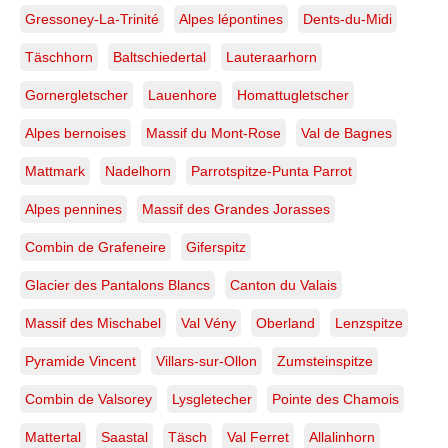
Gressoney-La-Trinité
Alpes lépontines
Dents-du-Midi
Täschhorn
Baltschiedertal
Lauteraarhorn
Gornergletscher
Lauenhore
Homattugletscher
Alpes bernoises
Massif du Mont-Rose
Val de Bagnes
Mattmark
Nadelhorn
Parrotspitze-Punta Parrot
Alpes pennines
Massif des Grandes Jorasses
Combin de Grafeneire
Giferspitz
Glacier des Pantalons Blancs
Canton du Valais
Massif des Mischabel
Val Vény
Oberland
Lenzspitze
Pyramide Vincent
Villars-sur-Ollon
Zumsteinspitze
Combin de Valsorey
Lysgletecher
Pointe des Chamois
Mattertal
Saastal
Täsch
Val Ferret
Allalinhorn