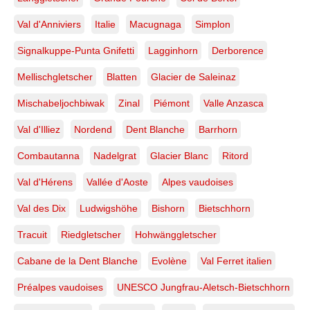
Val d'Anniviers
Italie
Macugnaga
Simplon
Signalkuppe-Punta Gnifetti
Lagginhorn
Derborence
Mellischgletscher
Blatten
Glacier de Saleinaz
Mischabeljochbiwak
Zinal
Piémont
Valle Anzasca
Val d'Illiez
Nordend
Dent Blanche
Barrhorn
Combautanna
Nadelgrat
Glacier Blanc
Ritord
Val d'Hérens
Vallée d'Aoste
Alpes vaudoises
Val des Dix
Ludwigshöhe
Bishorn
Bietschhorn
Tracuit
Riedgletscher
Hohwänggletscher
Cabane de la Dent Blanche
Evolène
Val Ferret italien
Préalpes vaudoises
UNESCO Jungfrau-Aletsch-Bietschhorn