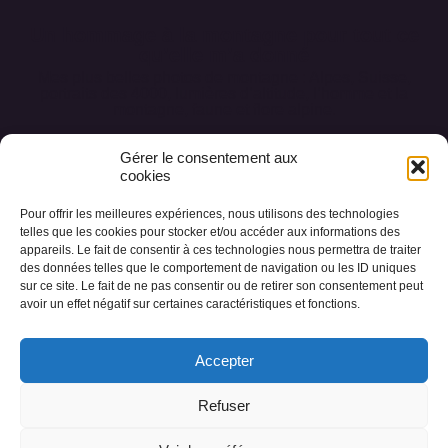
Un hommage à la montagne pour tout ce
qu’elle m’a donné
Mes plus belles photos de montagne : Alpes, Suisse,
portraits des 4000, lumières d’altitude, l’homme et la
montagne, faune et flore alpine.
Gérer le consentement aux
cookies
Pour offrir les meilleures expériences, nous utilisons des technologies
Accueil
Conception des œuvres
telles que les cookies pour stocker et/ou accéder aux informations des
appareils. Le fait de consentir à ces technologies nous permettra de traiter
Les collections
Photos des Alpes
A propos
des données telles que le comportement de navigation ou les ID uniques
sur ce site. Le fait de ne pas consentir ou de retirer son consentement peut
Livre d’or
Contact
avoir un effet négatif sur certaines caractéristiques et fonctions.
Accepter
Refuser
© 2023 cecile-chabloz.ch Tous droits réservés |
Politique de