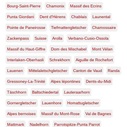
Bourg-Saint-Pierre
Chamonix
Massif des Ecrins
Punta Giordani
Dent d'Hérens
Chablais
Launental
Pointe de Paneirosse
Tiefmattengletscher
Chamossaire
Zackenpass
Suisse
Arolla
Verbano-Cusio-Ossola
Massif du Haut-Giffre
Dom des Mischabel
Mont Vélan
Interlaken-Oberhasli
Schrekhorn
Aiguille de Rochefort
Lauenen
Mittelaletschgletscher
Canton de Vaud
Randa
Gressoney-La-Trinité
Alpes lépontines
Dents-du-Midi
Täschhorn
Baltschiedertal
Lauteraarhorn
Gornergletscher
Lauenhore
Homattugletscher
Alpes bernoises
Massif du Mont-Rose
Val de Bagnes
Mattmark
Nadelhorn
Parrotspitze-Punta Parrot