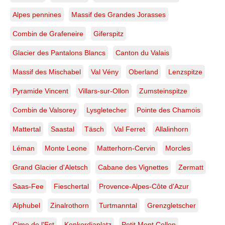
Alpes pennines
Massif des Grandes Jorasses
Combin de Grafeneire
Giferspitz
Glacier des Pantalons Blancs
Canton du Valais
Massif des Mischabel
Val Vény
Oberland
Lenzspitze
Pyramide Vincent
Villars-sur-Ollon
Zumsteinspitze
Combin de Valsorey
Lysgletecher
Pointe des Chamois
Mattertal
Saastal
Täsch
Val Ferret
Allalinhorn
Léman
Monte Leone
Matterhorn-Cervin
Morcles
Grand Glacier d'Aletsch
Cabane des Vignettes
Zermatt
Saas-Fee
Fieschertal
Provence-Alpes-Côte d'Azur
Alphubel
Zinalrothorn
Turtmanntal
Grenzgletscher
Cime de l'Est
Konkordiaplatz
Petit Mont Collon