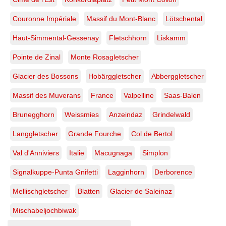
Couronne Impériale
Massif du Mont-Blanc
Lötschental
Haut-Simmental-Gessenay
Fletschhorn
Liskamm
Pointe de Zinal
Monte Rosagletscher
Glacier des Bossons
Hobärggletscher
Abberggletscher
Massif des Muverans
France
Valpelline
Saas-Balen
Brunegghorn
Weissmies
Anzeindaz
Grindelwald
Langgletscher
Grande Fourche
Col de Bertol
Val d'Anniviers
Italie
Macugnaga
Simplon
Signalkuppe-Punta Gnifetti
Lagginhorn
Derborence
Mellischgletscher
Blatten
Glacier de Saleinaz
Mischabeljochbiwak