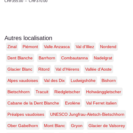
CHF
355.00
–
CHF
370.00
Photographie
du
Schreckhorn
et
Lauteraarhorn
–
Autres localisation
Tirage
Zinal
Piémont
Valle Anzasca
Val d'Illiez
Nordend
d’art
en
Suisse
Dent Blanche
Barrhorn
Combautanna
Nadelgrat
Glacier Blanc
Ritord
Val d'Hérens
Vallée d'Aoste
Alpes vaudoises
Val des Dix
Ludwigshöhe
Bishorn
Bietschhorn
Tracuit
Riedgletscher
Hohwänggletscher
Cabane de la Dent Blanche
Evolène
Val Ferret italien
Préalpes vaudoises
UNESCO Jungfrau-Aletsch-Bietschhorn
Ober Gabelhorn
Mont Blanc
Gryon
Glacier de Valsorey