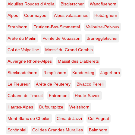
Aiguilles Rouges d'Arolla
Bisgletscher
Wandfluehorn
Alpes
Courmayeur
Alpes valaisannes
Hobärghorn
Strahlhorn
Frutigen-Bas-Simmental
Vallouise-Pelvoux
Arête du Meitin
Pointe de Vouasson
Bruneggletscher
Col de Valpelline
Massif du Grand Combin
Auvergne Rhône-Alpes
Massif des Diablerets
Stecknadelhorn
Rimpfishorn
Kandersteg
Jägerhorn
Le Pleureur
Arête de Peuterey
Bivacco Perelli
Cabane de Tracuit
Entremont
Haute-Savoie
Hautes-Alpes
Dufourspitze
Weisshorn
Mont Blanc de Cheilon
Cima di Jazzi
Col Pegnat
Schönbiel
Col des Grandes Murailles
Balmhorn