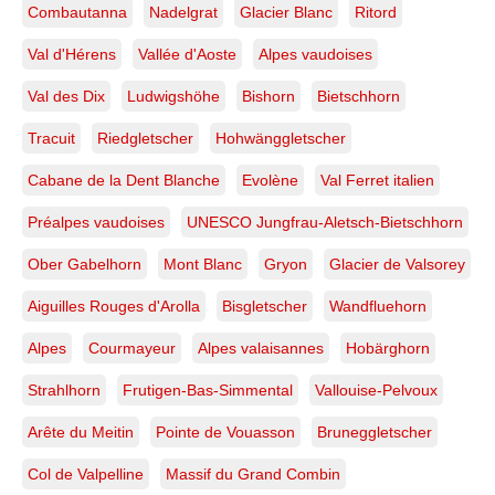
Combautanna
Nadelgrat
Glacier Blanc
Ritord
Val d'Hérens
Vallée d'Aoste
Alpes vaudoises
Val des Dix
Ludwigshöhe
Bishorn
Bietschhorn
Tracuit
Riedgletscher
Hohwänggletscher
Cabane de la Dent Blanche
Evolène
Val Ferret italien
Préalpes vaudoises
UNESCO Jungfrau-Aletsch-Bietschhorn
Ober Gabelhorn
Mont Blanc
Gryon
Glacier de Valsorey
Aiguilles Rouges d'Arolla
Bisgletscher
Wandfluehorn
Alpes
Courmayeur
Alpes valaisannes
Hobärghorn
Strahlhorn
Frutigen-Bas-Simmental
Vallouise-Pelvoux
Arête du Meitin
Pointe de Vouasson
Bruneggletscher
Col de Valpelline
Massif du Grand Combin