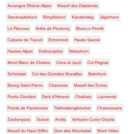
Auvergne Rhône-Alpes
Massif des Diablerets
Stecknadelhorn
Rimpfishorn
Kandersteg
Jägerhorn
Le Pleureur
Arête de Peuterey
Bivacco Perelli
Cabane de Tracuit
Entremont
Haute-Savoie
Hautes-Alpes
Dufourspitze
Weisshorn
Mont Blanc de Cheilon
Cima di Jazzi
Col Pegnat
Schönbiel
Col des Grandes Murailles
Balmhorn
Bourg-Saint-Pierre
Chamonix
Massif des Ecrins
Punta Giordani
Dent d'Hérens
Chablais
Launental
Pointe de Paneirosse
Tiefmattengletscher
Chamossaire
Zackenpass
Suisse
Arolla
Verbano-Cusio-Ossola
Massif du Haut-Giffre
Dom des Mischabel
Mont Vélan