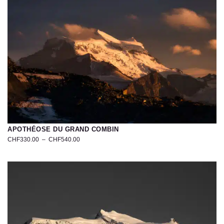
APOTHÉOSE DU GRAND COMBIN
CHF
330.00
–
CHF
540.00
Photographie
du
Grand
Combin
lors
du
coucher
de