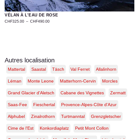
VÉLAN À L’EAU DE ROSE
CHF
325.00
–
CHF
490.00
Photo
artistique
du
Mont
Vélan
à
Autres localisation
l’aube
Mattertal
Saastal
Täsch
Val Ferret
Allalinhorn
–
Massif
du
Léman
Monte Leone
Matterhorn-Cervin
Morcles
Grand
Combin,
Grand Glacier d'Aletsch
Cabane des Vignettes
Zermatt
Alpes
valaisannes
Saas-Fee
Fieschertal
Provence-Alpes-Côte d'Azur
|
Tirage
Alphubel
Zinalrothorn
Turtmanntal
Grenzgletscher
d’art
Cime de l'Est
Konkordiaplatz
Petit Mont Collon