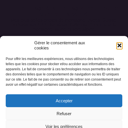
Un hommage à la montagne pour tout ce
qu’elle m’a donné
Mes plus belles photos de montagne : Alpes, Suisse,
portraits des 4000, lumières d’altitude, l’homme et la
montagne, faune et flore alpine.
Gérer le consentement aux
cookies
Pour offrir les meilleures expériences, nous utilisons des technologies
Accueil
Conception des œuvres
telles que les cookies pour stocker et/ou accéder aux informations des
appareils. Le fait de consentir à ces technologies nous permettra de traiter
Les collections
Photos des Alpes
A propos
des données telles que le comportement de navigation ou les ID uniques
sur ce site. Le fait de ne pas consentir ou de retirer son consentement peut
Livre d’or
Contact
avoir un effet négatif sur certaines caractéristiques et fonctions.
Accepter
Refuser
© 2023 cecile-chabloz.ch Tous droits réservés |
Politique de
Voir les préférences
confidentialité
|
Conditions générales