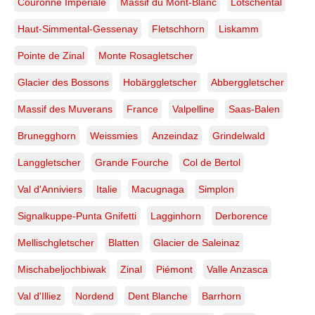
Couronne Impériale
Massif du Mont-Blanc
Lötschental
Haut-Simmental-Gessenay
Fletschhorn
Liskamm
Pointe de Zinal
Monte Rosagletscher
Glacier des Bossons
Hobärggletscher
Abberggletscher
Massif des Muverans
France
Valpelline
Saas-Balen
Brunegghorn
Weissmies
Anzeindaz
Grindelwald
Langgletscher
Grande Fourche
Col de Bertol
Val d'Anniviers
Italie
Macugnaga
Simplon
Signalkuppe-Punta Gnifetti
Lagginhorn
Derborence
Mellischgletscher
Blatten
Glacier de Saleinaz
Mischabeljochbiwak
Zinal
Piémont
Valle Anzasca
Val d'Illiez
Nordend
Dent Blanche
Barrhorn