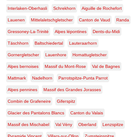
Interlaken-Oberhasli
Schrekhorn
Aiguille de Rochefort
Lauenen
Mittelaletschgletscher
Canton de Vaud
Randa
Gressoney-La-Trinité
Alpes lépontines
Dents-du-Midi
Täschhorn
Baltschiedertal
Lauteraarhorn
Gornergletscher
Lauenhore
Homattugletscher
Alpes bernoises
Massif du Mont-Rose
Val de Bagnes
Mattmark
Nadelhorn
Parrotspitze-Punta Parrot
Alpes pennines
Massif des Grandes Jorasses
Combin de Grafeneire
Giferspitz
Glacier des Pantalons Blancs
Canton du Valais
Massif des Mischabel
Val Vény
Oberland
Lenzspitze
Pyramide Vincent
Villars-sur-Ollon
Zumsteinspitze