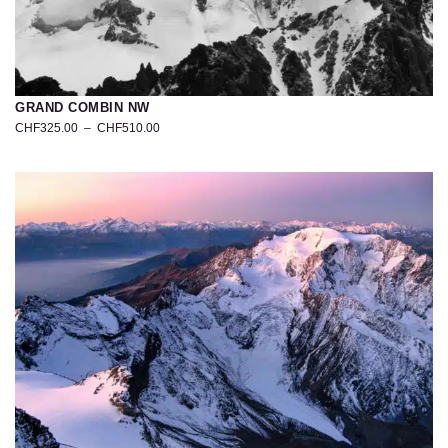
GRAND COMBIN NW
CHF
325.00
–
CHF
510.00
Photographie
du
Grand
Combin
–
Bourg-
Saint-
Pierre,
Suisse
|
Tirage
d’art
limité