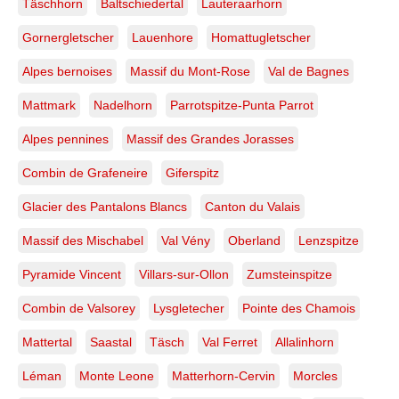
Täschhorn
Baltschiedertal
Lauteraarhorn
Gornergletscher
Lauenhore
Homattugletscher
Alpes bernoises
Massif du Mont-Rose
Val de Bagnes
Mattmark
Nadelhorn
Parrotspitze-Punta Parrot
Alpes pennines
Massif des Grandes Jorasses
Combin de Grafeneire
Giferspitz
Glacier des Pantalons Blancs
Canton du Valais
Massif des Mischabel
Val Vény
Oberland
Lenzspitze
Pyramide Vincent
Villars-sur-Ollon
Zumsteinspitze
Combin de Valsorey
Lysgletecher
Pointe des Chamois
Mattertal
Saastal
Täsch
Val Ferret
Allalinhorn
Léman
Monte Leone
Matterhorn-Cervin
Morcles