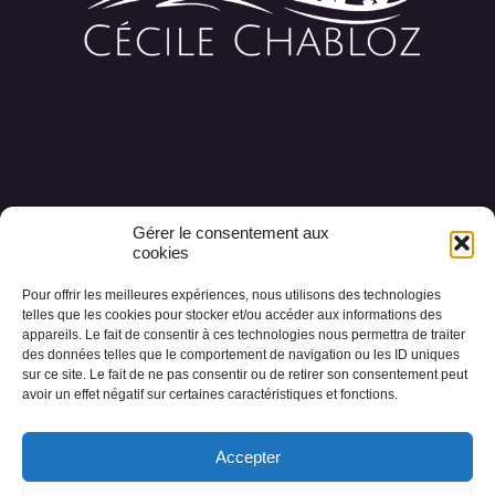
Un hommage à la montagne pour tout ce
qu’elle m’a donné
Mes plus belles photos de montagne : Alpes, Suisse,
portraits des 4000, lumières d’altitude, l’homme et la
montagne, faune et flore alpine.
Gérer le consentement aux
cookies
Pour offrir les meilleures expériences, nous utilisons des technologies
Accueil
Conception des œuvres
telles que les cookies pour stocker et/ou accéder aux informations des
appareils. Le fait de consentir à ces technologies nous permettra de traiter
Les collections
Photos des Alpes
A propos
des données telles que le comportement de navigation ou les ID uniques
sur ce site. Le fait de ne pas consentir ou de retirer son consentement peut
Livre d’or
Contact
avoir un effet négatif sur certaines caractéristiques et fonctions.
Accepter