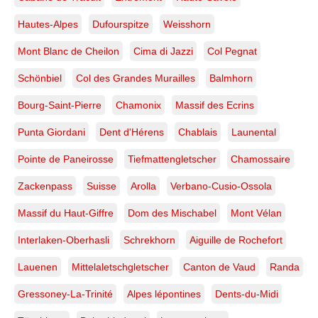
Hautes-Alpes
Dufourspitze
Weisshorn
Mont Blanc de Cheilon
Cima di Jazzi
Col Pegnat
Schönbiel
Col des Grandes Murailles
Balmhorn
Bourg-Saint-Pierre
Chamonix
Massif des Ecrins
Punta Giordani
Dent d'Hérens
Chablais
Launental
Pointe de Paneirosse
Tiefmattengletscher
Chamossaire
Zackenpass
Suisse
Arolla
Verbano-Cusio-Ossola
Massif du Haut-Giffre
Dom des Mischabel
Mont Vélan
Interlaken-Oberhasli
Schrekhorn
Aiguille de Rochefort
Lauenen
Mittelaletschgletscher
Canton de Vaud
Randa
Gressoney-La-Trinité
Alpes lépontines
Dents-du-Midi