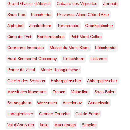
Grand Glacier d'Aletsch
Cabane des Vignettes
Zermatt
Saas-Fee
Fieschertal
Provence-Alpes-Côte d'Azur
Alphubel
Zinalrothorn
Turtmanntal
Grenzgletscher
Cime de l'Est
Konkordiaplatz
Petit Mont Collon
Couronne Impériale
Massif du Mont-Blanc
Lötschental
Haut-Simmental-Gessenay
Fletschhorn
Liskamm
Pointe de Zinal
Monte Rosagletscher
Glacier des Bossons
Hobärggletscher
Abberggletscher
Massif des Muverans
France
Valpelline
Saas-Balen
Brunegghorn
Weissmies
Anzeindaz
Grindelwald
Langgletscher
Grande Fourche
Col de Bertol
Val d'Anniviers
Italie
Macugnaga
Simplon