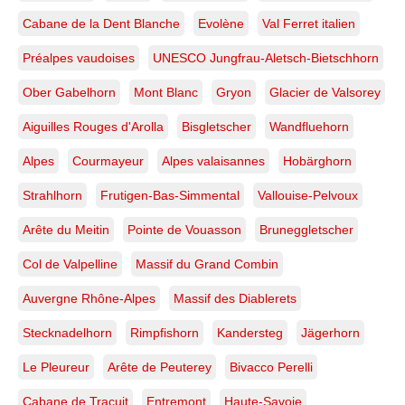
Cabane de la Dent Blanche
Evolène
Val Ferret italien
Préalpes vaudoises
UNESCO Jungfrau-Aletsch-Bietschhorn
Ober Gabelhorn
Mont Blanc
Gryon
Glacier de Valsorey
Aiguilles Rouges d'Arolla
Bisgletscher
Wandfluehorn
Alpes
Courmayeur
Alpes valaisannes
Hobärghorn
Strahlhorn
Frutigen-Bas-Simmental
Vallouise-Pelvoux
Arête du Meitin
Pointe de Vouasson
Bruneggletscher
Col de Valpelline
Massif du Grand Combin
Auvergne Rhône-Alpes
Massif des Diablerets
Stecknadelhorn
Rimpfishorn
Kandersteg
Jägerhorn
Le Pleureur
Arête de Peuterey
Bivacco Perelli
Cabane de Tracuit
Entremont
Haute-Savoie