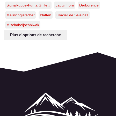
Signalkuppe-Punta Gnifetti
Lagginhorn
Derborence
Mellischgletscher
Blatten
Glacier de Saleinaz
Mischabeljochbiwak
Plus d'options de recherche