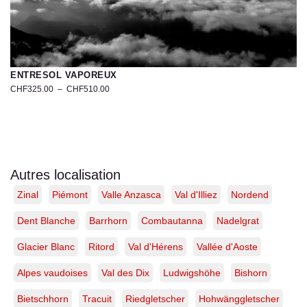
ENTRESOL VAPOREUX
CHF
325.00
–
CHF
510.00
Photographie
du
Chamossaire
–
Préalpes
vaudoises,
Autres localisation
Suisse
Zinal
Piémont
Valle Anzasca
Val d'Illiez
Nordend
|
Tirage
d’art
Dent Blanche
Barrhorn
Combautanna
Nadelgrat
exclusif
Glacier Blanc
Ritord
Val d'Hérens
Vallée d'Aoste
Alpes vaudoises
Val des Dix
Ludwigshöhe
Bishorn
Bietschhorn
Tracuit
Riedgletscher
Hohwänggletscher