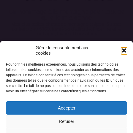
Un hommage à la montagne pour tout ce
qu’elle m’a donné
Mes plus belles photos de montagne : Alpes, Suisse,
portraits des 4000, lumières d’altitude, l’homme et la
montagne, faune et flore alpine.
Gérer le consentement aux
cookies
Pour offrir les meilleures expériences, nous utilisons des technologies
Accueil
Conception des œuvres
telles que les cookies pour stocker et/ou accéder aux informations des
appareils. Le fait de consentir à ces technologies nous permettra de traiter
Les collections
Photos des Alpes
A propos
des données telles que le comportement de navigation ou les ID uniques
sur ce site. Le fait de ne pas consentir ou de retirer son consentement peut
Livre d’or
Contact
avoir un effet négatif sur certaines caractéristiques et fonctions.
Accepter
Refuser
© 2023 cecile-chabloz.ch Tous droits réservés |
Politique de