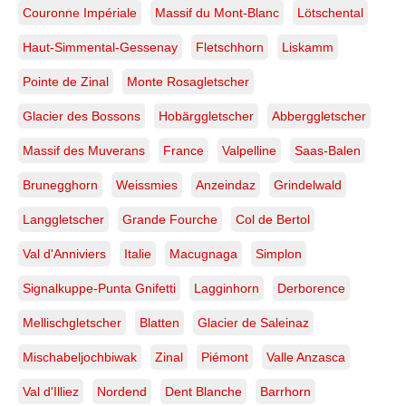
Couronne Impériale
Massif du Mont-Blanc
Lötschental
Haut-Simmental-Gessenay
Fletschhorn
Liskamm
Pointe de Zinal
Monte Rosagletscher
Glacier des Bossons
Hobärggletscher
Abberggletscher
Massif des Muverans
France
Valpelline
Saas-Balen
Brunegghorn
Weissmies
Anzeindaz
Grindelwald
Langgletscher
Grande Fourche
Col de Bertol
Val d'Anniviers
Italie
Macugnaga
Simplon
Signalkuppe-Punta Gnifetti
Lagginhorn
Derborence
Mellischgletscher
Blatten
Glacier de Saleinaz
Mischabeljochbiwak
Zinal
Piémont
Valle Anzasca
Val d'Illiez
Nordend
Dent Blanche
Barrhorn