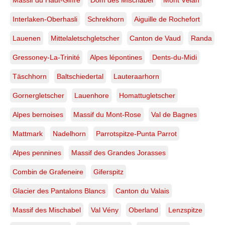
Massif du Haut-Giffre
Dom des Mischabel
Mont Vélan
Interlaken-Oberhasli
Schrekhorn
Aiguille de Rochefort
Lauenen
Mittelaletschgletscher
Canton de Vaud
Randa
Gressoney-La-Trinité
Alpes lépontines
Dents-du-Midi
Täschhorn
Baltschiedertal
Lauteraarhorn
Gornergletscher
Lauenhore
Homattugletscher
Alpes bernoises
Massif du Mont-Rose
Val de Bagnes
Mattmark
Nadelhorn
Parrotspitze-Punta Parrot
Alpes pennines
Massif des Grandes Jorasses
Combin de Grafeneire
Giferspitz
Glacier des Pantalons Blancs
Canton du Valais
Massif des Mischabel
Val Vény
Oberland
Lenzspitze