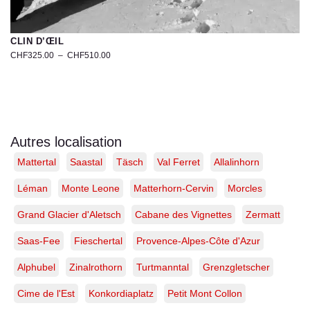
CLIN D’ŒIL
CHF
325.00
–
CHF
510.00
Photographie
artistique
du
Monolithe
d’Ombre
à
Autres localisation
Derborence,
Mattertal
Saastal
Täsch
Val Ferret
Allalinhorn
Valais
|
Tirage
Léman
Monte Leone
Matterhorn-Cervin
Morcles
d’art
limité
Grand Glacier d'Aletsch
Cabane des Vignettes
Zermatt
Saas-Fee
Fieschertal
Provence-Alpes-Côte d'Azur
Alphubel
Zinalrothorn
Turtmanntal
Grenzgletscher
Cime de l'Est
Konkordiaplatz
Petit Mont Collon