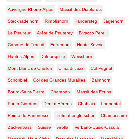
Auvergne Rhône-Alpes
Massif des Diablerets
Stecknadelhorn
Rimpfishorn
Kandersteg
Jägerhorn
Le Pleureur
Arête de Peuterey
Bivacco Perelli
Cabane de Tracuit
Entremont
Haute-Savoie
Hautes-Alpes
Dufourspitze
Weisshorn
Mont Blanc de Cheilon
Cima di Jazzi
Col Pegnat
Schönbiel
Col des Grandes Murailles
Balmhorn
Bourg-Saint-Pierre
Chamonix
Massif des Ecrins
Punta Giordani
Dent d'Hérens
Chablais
Launental
Pointe de Paneirosse
Tiefmattengletscher
Chamossaire
Zackenpass
Suisse
Arolla
Verbano-Cusio-Ossola