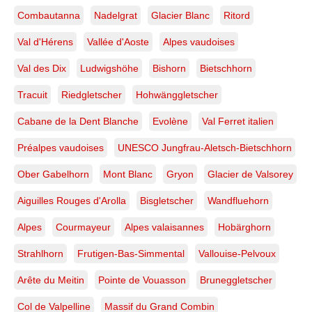
Combautanna
Nadelgrat
Glacier Blanc
Ritord
Val d'Hérens
Vallée d'Aoste
Alpes vaudoises
Val des Dix
Ludwigshöhe
Bishorn
Bietschhorn
Tracuit
Riedgletscher
Hohwänggletscher
Cabane de la Dent Blanche
Evolène
Val Ferret italien
Préalpes vaudoises
UNESCO Jungfrau-Aletsch-Bietschhorn
Ober Gabelhorn
Mont Blanc
Gryon
Glacier de Valsorey
Aiguilles Rouges d'Arolla
Bisgletscher
Wandfluehorn
Alpes
Courmayeur
Alpes valaisannes
Hobärghorn
Strahlhorn
Frutigen-Bas-Simmental
Vallouise-Pelvoux
Arête du Meitin
Pointe de Vouasson
Bruneggletscher
Col de Valpelline
Massif du Grand Combin