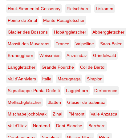
Haut-Simmental-Gessenay
Fletschhorn
Liskamm
Pointe de Zinal
Monte Rosagletscher
Glacier des Bossons
Hobärggletscher
Abberggletscher
Massif des Muverans
France
Valpelline
Saas-Balen
Brunegghorn
Weissmies
Anzeindaz
Grindelwald
Langgletscher
Grande Fourche
Col de Bertol
Val d'Anniviers
Italie
Macugnaga
Simplon
Signalkuppe-Punta Gnifetti
Lagginhorn
Derborence
Mellischgletscher
Blatten
Glacier de Saleinaz
Mischabeljochbiwak
Zinal
Piémont
Valle Anzasca
Val d'Illiez
Nordend
Dent Blanche
Barrhorn
Combautanna
Nadelgrat
Glacier Blanc
Ritord