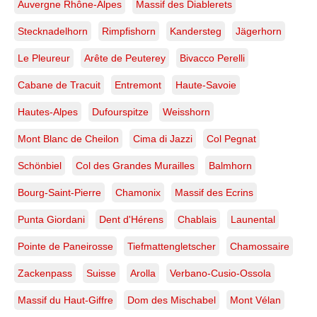
Auvergne Rhône-Alpes
Massif des Diablerets
Stecknadelhorn
Rimpfishorn
Kandersteg
Jägerhorn
Le Pleureur
Arête de Peuterey
Bivacco Perelli
Cabane de Tracuit
Entremont
Haute-Savoie
Hautes-Alpes
Dufourspitze
Weisshorn
Mont Blanc de Cheilon
Cima di Jazzi
Col Pegnat
Schönbiel
Col des Grandes Murailles
Balmhorn
Bourg-Saint-Pierre
Chamonix
Massif des Ecrins
Punta Giordani
Dent d'Hérens
Chablais
Launental
Pointe de Paneirosse
Tiefmattengletscher
Chamossaire
Zackenpass
Suisse
Arolla
Verbano-Cusio-Ossola
Massif du Haut-Giffre
Dom des Mischabel
Mont Vélan