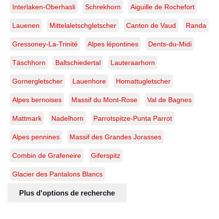
Interlaken-Oberhasli
Schrekhorn
Aiguille de Rochefort
Lauenen
Mittelaletschgletscher
Canton de Vaud
Randa
Gressoney-La-Trinité
Alpes lépontines
Dents-du-Midi
Täschhorn
Baltschiedertal
Lauteraarhorn
Gornergletscher
Lauenhore
Homattugletscher
Alpes bernoises
Massif du Mont-Rose
Val de Bagnes
Mattmark
Nadelhorn
Parrotspitze-Punta Parrot
Alpes pennines
Massif des Grandes Jorasses
Combin de Grafeneire
Giferspitz
Glacier des Pantalons Blancs
Plus d'options de recherche