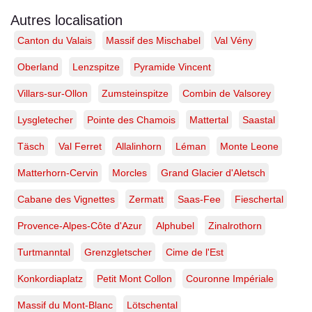
d’Ombre
à
Autres localisation
Derborence,
Canton du Valais
Massif des Mischabel
Val Vény
Valais
|
Tirage
Oberland
Lenzspitze
Pyramide Vincent
d’art
limité
Villars-sur-Ollon
Zumsteinspitze
Combin de Valsorey
Lysgletecher
Pointe des Chamois
Mattertal
Saastal
Täsch
Val Ferret
Allalinhorn
Léman
Monte Leone
Matterhorn-Cervin
Morcles
Grand Glacier d'Aletsch
Cabane des Vignettes
Zermatt
Saas-Fee
Fieschertal
Provence-Alpes-Côte d'Azur
Alphubel
Zinalrothorn
Turtmanntal
Grenzgletscher
Cime de l'Est
Konkordiaplatz
Petit Mont Collon
Couronne Impériale
Massif du Mont-Blanc
Lötschental