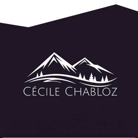
Un hommage à la montagne pour tout ce
qu’elle m’a donné
Mes plus belles photos de montagne : Alpes, Suisse,
portraits des 4000, lumières d’altitude, l’homme et la
montagne, faune et flore alpine.