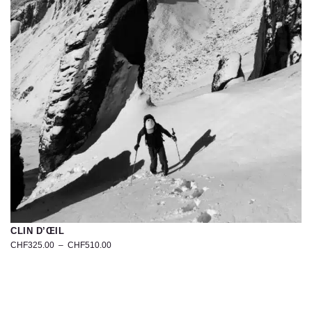
CLIN D’ŒIL
CHF
325.00
–
CHF
510.00
Photographie
artistique
du
Monolithe