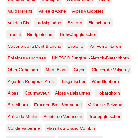
Val d'Hérens
Vallée d'Aoste
Alpes vaudoises
Val des Dix
Ludwigshöhe
Bishorn
Bietschhorn
Tracuit
Riedgletscher
Hohwänggletscher
Cabane de la Dent Blanche
Evolène
Val Ferret italien
Préalpes vaudoises
UNESCO Jungfrau-Aletsch-Bietschhorn
Ober Gabelhorn
Mont Blanc
Gryon
Glacier de Valsorey
Aiguilles Rouges d'Arolla
Bisgletscher
Wandfluehorn
Alpes
Courmayeur
Alpes valaisannes
Hobärghorn
Strahlhorn
Frutigen-Bas-Simmental
Vallouise-Pelvoux
Arête du Meitin
Pointe de Vouasson
Bruneggletscher
Col de Valpelline
Massif du Grand Combin