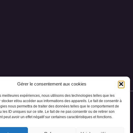
 flore alpine.
Gérer le consentement aux cookies
les meilleures expériences, nous utilisons des technologies telles que les
 stocker et/ou accéder aux informations des appareils. Le fait de consentir à
gies nous permettra de traiter des données telles que le comportement de
or
Contact
 les ID uniques sur ce site. Le fait de ne pas consentir ou de retirer son
 peut avoir un effet négatif sur certaines caractéristiques et fonctions.