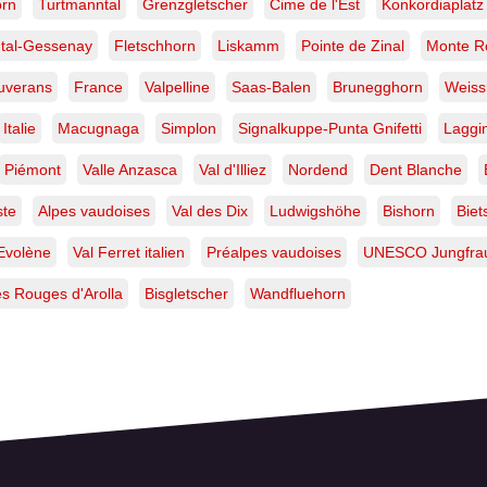
orn
Turtmanntal
Grenzgletscher
Cime de l'Est
Konkordiaplatz
tal-Gessenay
Fletschhorn
Liskamm
Pointe de Zinal
Monte R
uverans
France
Valpelline
Saas-Balen
Brunegghorn
Weiss
Italie
Macugnaga
Simplon
Signalkuppe-Punta Gnifetti
Laggi
Piémont
Valle Anzasca
Val d'Illiez
Nordend
Dent Blanche
ste
Alpes vaudoises
Val des Dix
Ludwigshöhe
Bishorn
Biet
Evolène
Val Ferret italien
Préalpes vaudoises
UNESCO Jungfrau
les Rouges d'Arolla
Bisgletscher
Wandfluehorn