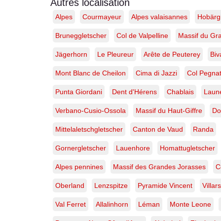
–
Autres localisation
Monte
Alpes
Courmayeur
Alpes valaisannes
Hobärg
Leone,
Valais,
Bruneggletscher
Col de Valpelline
Massif du Gr
Suisse
|
Tirage
Jägerhorn
Le Pleureur
Arête de Peuterey
Biv
d’art
limité
Mont Blanc de Cheilon
Cima di Jazzi
Col Pegna
Punta Giordani
Dent d'Hérens
Chablais
Laune
Verbano-Cusio-Ossola
Massif du Haut-Giffre
Do
Mittelaletschgletscher
Canton de Vaud
Randa
Gornergletscher
Lauenhore
Homattugletscher
Alpes pennines
Massif des Grandes Jorasses
C
Oberland
Lenzspitze
Pyramide Vincent
Villar
Val Ferret
Allalinhorn
Léman
Monte Leone