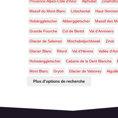
Provence-Alpes-Côte d'Azur
Alphubel
Zinalroth
Massif du Mont-Blanc
Lötschental
Haut-Simmen
Hobärggletscher
Abberggletscher
Massif des M
Grande Fourche
Col de Bertol
Val d'Anniviers
Glacier de Saleinaz
Mischabeljochbiwak
Zinal
Glacier Blanc
Ritord
Val d'Hérens
Vallée d'Ao
Hohwänggletscher
Cabane de la Dent Blanche
Mont Blanc
Gryon
Glacier de Valsorey
Aiguil
Plus d'options de recherche