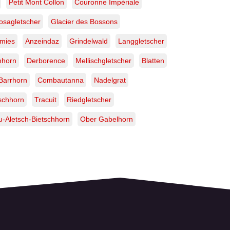
Petit Mont Collon
Couronne Impériale
osagletscher
Glacier des Bossons
mies
Anzeindaz
Grindelwald
Langgletscher
nhorn
Derborence
Mellischgletscher
Blatten
Barrhorn
Combautanna
Nadelgrat
schhorn
Tracuit
Riedgletscher
-Aletsch-Bietschhorn
Ober Gabelhorn