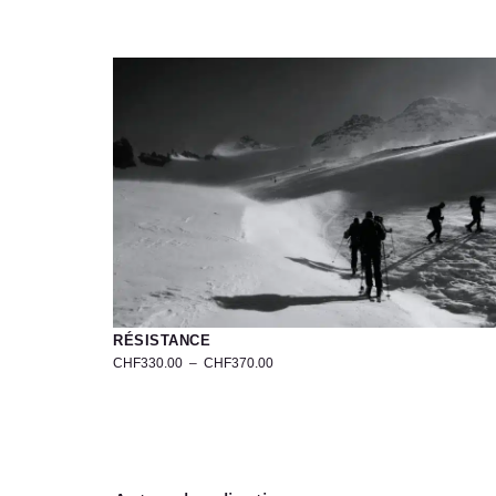
RÉSISTANCE
CHF
330.00
–
CHF
370.00
Photo
de
Randonneurs
au
Simplon