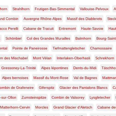
Ti
–
d’a
horn
Strahlhorn
Frutigen-Bas-Simmental
Vallouise-Pelvoux
A
Valais,
lim
Suisse
Va
|
and Combin
Auvergne Rhône-Alpes
Massif des Diablerets
Stec
Su
Tirage
d’art
acco Perelli
Cabane de Tracuit
Entremont
Haute-Savoie
Haut
t
Schönbiel
Col des Grandes Murailles
Balmhorn
Bourg-Saint
ntal
Pointe de Paneirosse
Tiefmattengletscher
Chamossaire
m des Mischabel
Mont Vélan
Interlaken-Oberhasli
Schrekhorn
Gressoney-La-Trinité
Alpes lépontines
Dents-du-Midi
Täschho
Alpes bernoises
Massif du Mont-Rose
Val de Bagnes
Mattmar
ombin de Grafeneire
Giferspitz
Glacier des Pantalons Blancs
C
s-sur-Ollon
Zumsteinspitze
Combin de Valsorey
Lysgletecher
Matterhorn-Cervin
Morcles
Grand Glacier d'Aletsch
Cabane des