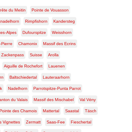
rage
rt
rête du Meitin
Pointe de Vouasson
ité,
lais,
knadelhorn
Rimpfishorn
Kandersteg
isse
es-Alpes
Dufourspitze
Weisshorn
-Pierre
Chamonix
Massif des Ecrins
Zackenpass
Suisse
Arolla
Aiguille de Rochefort
Lauenen
rn
Baltschiedertal
Lauteraarhorn
k
Nadelhorn
Parrotspitze-Punta Parrot
anton du Valais
Massif des Mischabel
Val Vény
Pointe des Chamois
Mattertal
Saastal
Täsch
 Vignettes
Zermatt
Saas-Fee
Fieschertal