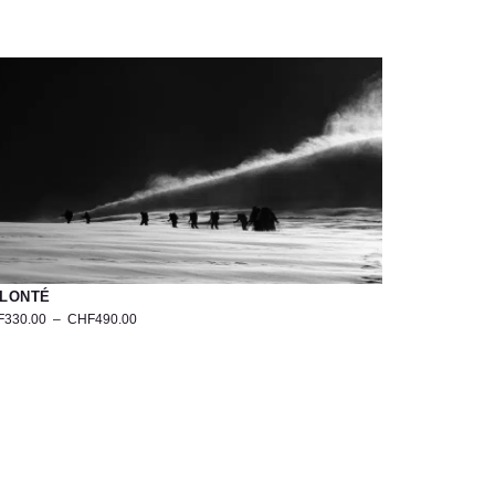
LONTÉ
F
330.00
–
CHF
490.00
otographie
ndonneurs
i
mplon