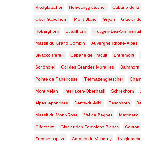
Riedgletscher
Hohwänggletscher
Cabane de la 
Ober Gabelhorn
Mont Blanc
Gryon
Glacier d
Hobärghorn
Strahlhorn
Frutigen-Bas-Simmental
Massif du Grand Combin
Auvergne Rhône-Alpes
Bivacco Perelli
Cabane de Tracuit
Entremont
Schönbiel
Col des Grandes Murailles
Balmhorn
Pointe de Paneirosse
Tiefmattengletscher
Cham
Mont Vélan
Interlaken-Oberhasli
Schrekhorn
Alpes lépontines
Dents-du-Midi
Täschhorn
Ba
Massif du Mont-Rose
Val de Bagnes
Mattmark
Giferspitz
Glacier des Pantalons Blancs
Canton 
Zumsteinspitze
Combin de Valsorey
Lysgletech