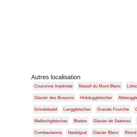
Autres localisation
Couronne Impériale
Massif du Mont-Blanc
Löts
Glacier des Bossons
Hobärggletscher
Abberggl
Grindelwald
Langgletscher
Grande Fourche
Mellischgletscher
Blatten
Glacier de Saleinaz
Combautanna
Nadelgrat
Glacier Blanc
Ritord