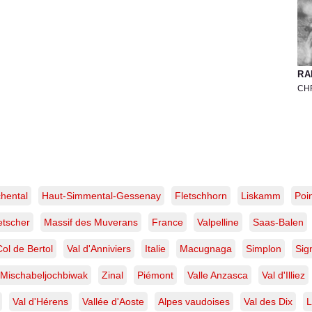
RA
CH
Ph
ar
de
sk
de
ra
ve
chental
Haut-Simmental-Gessenay
Fletschhorn
Liskamm
Poi
la
Lö
etscher
Massif des Muverans
France
Valpelline
Saas-Balen
–
Al
su
Col de Bertol
Val d'Anniviers
Italie
Macugnaga
Simplon
Sig
|
Ti
Mischabeljochbiwak
Zinal
Piémont
Valle Anzasca
Val d'Illiez
lim
Val d'Hérens
Vallée d'Aoste
Alpes vaudoises
Val des Dix
L