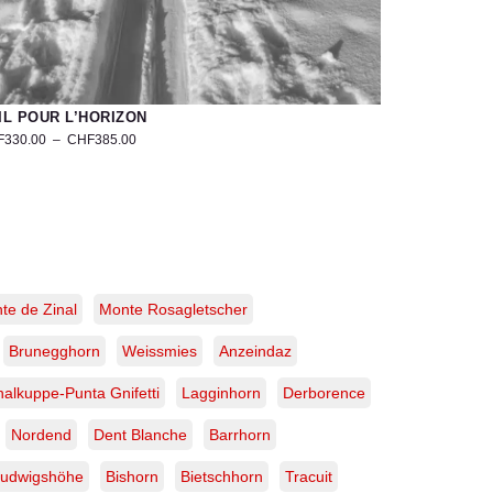
IL POUR L’HORIZON
F
330.00
–
CHF
385.00
oto
tistique
i
ndonnée
rs
nte de Zinal
Monte Rosagletscher
tschenlücke
Brunegghorn
Weissmies
Anzeindaz
pes
isses
nalkuppe-Punta Gnifetti
Lagginhorn
Derborence
rage
Nordend
Dent Blanche
Barrhorn
ité
udwigshöhe
Bishorn
Bietschhorn
Tracuit