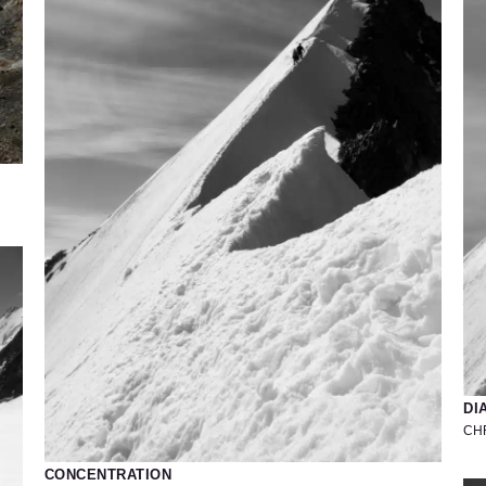
DI
CH
Ph
CONCENTRATION
du