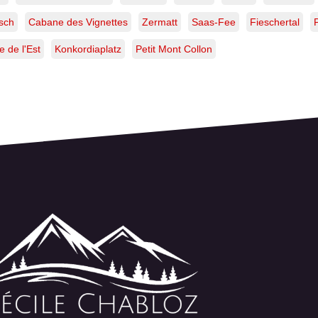
tsch
Cabane des Vignettes
Zermatt
Saas-Fee
Fieschertal
 de l'Est
Konkordiaplatz
Petit Mont Collon