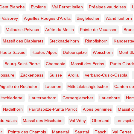
Dent Blanche
Evolène
Val Ferret italien
Préalpes vaudoises
e Valsorey
Aiguilles Rouges d'Arolla
Bisgletscher
Wandfluehorn
Vallouise-Pelvoux
Arête du Meitin
Pointe de Vouasson
Brune
Massif des Diablerets
Stecknadelhorn
Rimpfishorn
Kanderste
Haute-Savoie
Hautes-Alpes
Dufourspitze
Weisshorn
Mont Bl
Bourg-Saint-Pierre
Chamonix
Massif des Ecrins
Punta Giord
ossaire
Zackenpass
Suisse
Arolla
Verbano-Cusio-Ossola
Aiguille de Rochefort
Lauenen
Mittelaletschgletscher
Canton de
ltschiedertal
Lauteraarhorn
Gornergletscher
Lauenhore
Hom
Nadelhorn
Parrotspitze-Punta Parrot
Alpes pennines
Massif 
du Valais
Massif des Mischabel
Val Vény
Oberland
Lenzspitz
er
Pointe des Chamois
Mattertal
Saastal
Täsch
Val Ferret