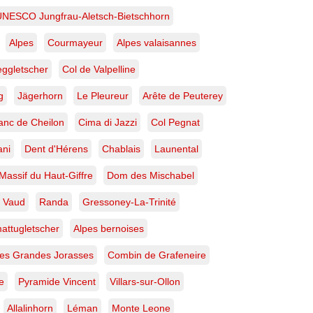
UNESCO Jungfrau-Aletsch-Bietschhorn
Alpes
Courmayeur
Alpes valaisannes
ggletscher
Col de Valpelline
g
Jägerhorn
Le Pleureur
Arête de Peuterey
anc de Cheilon
Cima di Jazzi
Col Pegnat
ani
Dent d'Hérens
Chablais
Launental
Massif du Haut-Giffre
Dom des Mischabel
 Vaud
Randa
Gressoney-La-Trinité
attugletscher
Alpes bernoises
des Grandes Jorasses
Combin de Grafeneire
e
Pyramide Vincent
Villars-sur-Ollon
Allalinhorn
Léman
Monte Leone