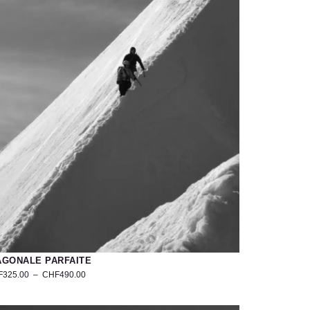
AGONALE PARFAITE
F
325.00
–
CHF
490.00
otographie